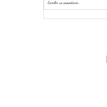
Escribir un comentario...
las editoriales, los gremios, las
fundaciones de apoyo a...