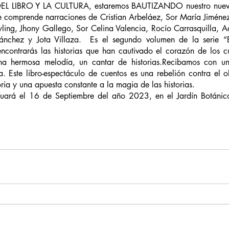
DEL LIBRO Y LA CULTURA, estaremos BAUTIZANDO nuestro nuev
mprende narraciones de Cristian Arbeláez, Sor María Jiménez,
yling, Jhony Gallego, Sor Celina Valencia, Rocío Carrasquilla, A
ánchez y Jota Villaza.  Es el segundo volumen de la serie
ontrarás las historias que han cautivado el corazón de los cu
a hermosa melodía, un cantar de historias.Recibamos con un 
a. Este libro-espectáculo de cuentos es una rebelión contra el o
ria y una apuesta constante a la magia de las historias.
tuará el 16 de Septiembre del año 2023, en el Jardín Botánico,