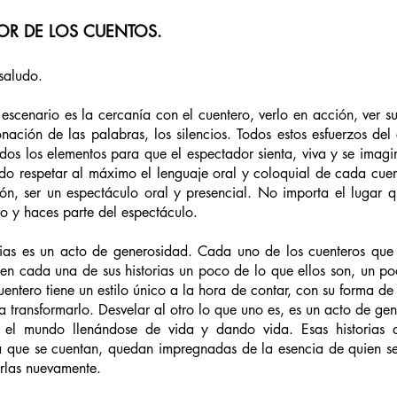
OR DE LOS CUENTOS.
saludo.
escenario es la cercanía con el cuentero, verlo en acción, ver su
nación de las palabras, los silencios. Todos estos esfuerzos del 
odos los elementos para que el espectador sienta, viva y se imagine
do respetar al máximo el lenguaje oral y coloquial de cada cuent
ón, ser un espectáculo oral y presencial. No importa el lugar qu
tro y haces parte del espectáculo.
rias es un acto de generosidad. Cada uno de los cuenteros que p
en cada una de sus historias un poco de lo que ellos son, un poc
uentero tiene un estilo único a la hora de contar, con su forma de 
a transformarlo. Desvelar al otro lo que uno es, es un acto de ge
r el mundo llenándose de vida y dando vida. Esas historias q
 que se cuentan, quedan impregnadas de la esencia de quien se 
arlas nuevamente.