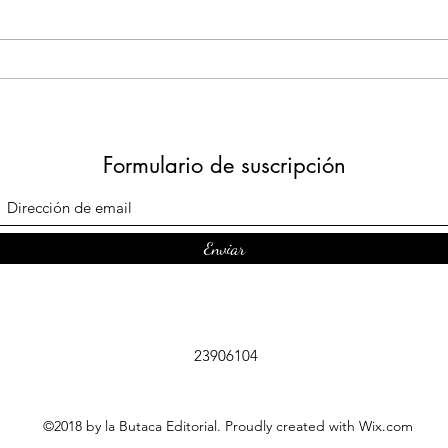
Días del libro 2023
TAL
ORA
Formulario de suscripción
Enviar
23906104
©2018 by la Butaca Editorial. Proudly created with Wix.com