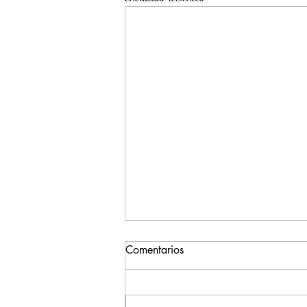
CONVOCATORIAS Y
Comentarios
PUBLICACIÓN
Desde hace muchos años han existido las
convocatorias literarias, realizadas por